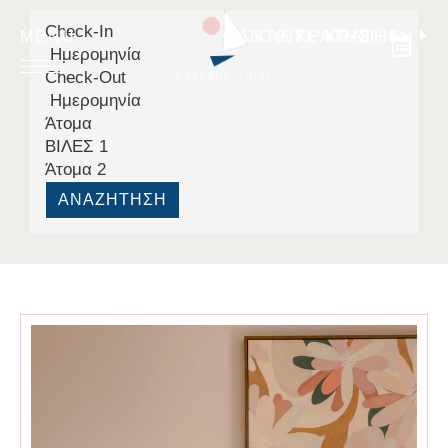
Check-In
ΚΑΝΤΕ ΚΡΑΤΗΣΗ
ΚΑΝΤΕ ΚΡΑΤΗΣΗ
Ημερομηνία
Check-Out
Ημερομηνία
Άτομα
ΒΙΛΕΣ
1
Άτομα
2
ΑΡΧΙΚΗ
ΑΝΑΖΉΤΗΣΗ
ΒΙΛΕΣ
ΠΕΡΙΟΧΗ
ΕΠΙΚΟΙΝΩΝΙΑ
Language:
EN
|
EL