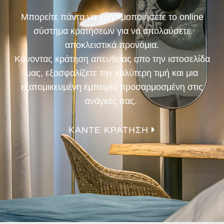
Μπορείτε πάντα να χρησιμοποιήσετε το online
σύστημα κρατήσεων για να απολαύσετε
αποκλειστικά προνόμια.
Κάνοντας κράτηση απευθείας απο την ιστοσελίδα
μας, εξασφαλίζετε την καλύτερη τιμή και μια
εξατομικευμένη εμπειρία προσαρμοσμένη στις
ανάγκες σας.
ΚΑΝΤΕ ΚΡΑΤΗΣΗ