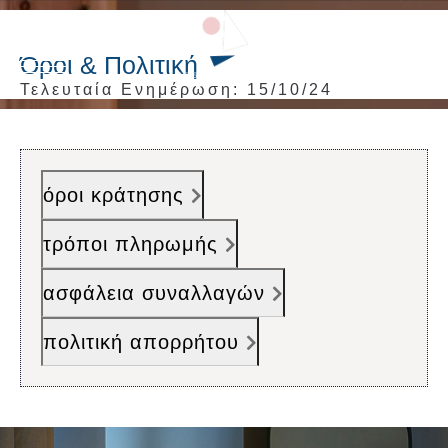
ΚΑΝΤΕ ΚΡΑΤΗΣΗ
ΚΑΝΤΕ ΚΡΑΤΗΣΗ
Όροι & Πολιτική
Τελευταία Ενημέρωση: 15/10/24
ΑΡΧΙΚΗ
όροι κράτησης
ΒΙΛΕΣ
τρόποι πληρωμής
ΠΕΡΙΟΧΗ
ασφάλεια συναλλαγών
ΕΠΙΚΟΙΝΩΝΙΑ
πολιτική απορρήτου
Language:
EN
|
EL